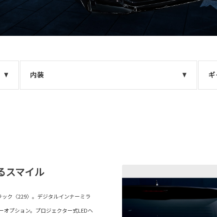
内装
ギ
るスマイル
ラック〈229〉。デジタルインナーミラ
カーオプション。プロジェクター式LEDヘ