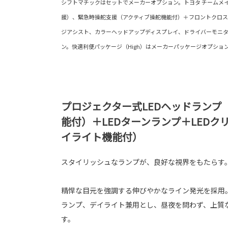
シフトマチックはセットでメーカーオプション。トヨタ チームメイ
援）、緊急時操舵支援（アクティブ操舵機能付）＋フロントクロ
ジアシスト、カラーヘッドアップディスプレイ、ドライバーモニ
ン。快適利便パッケージ（High）はメーカーパッケージオプショ
プロジェクター式LEDヘッドランプ
能付）＋LEDターンランプ＋LED
イライト機能付）
スタイリッシュなランプが、良好な視界をもたらす
精悍な目元を強調する伸びやかなライン発光を採用
ランプ、デイライト兼用とし、昼夜を問わず、上質
す。