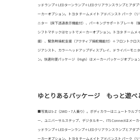
ッドランプ＋LEDターンランプ＋LEDクリアランスランプとアダ
ーカーオプション。トヨタ チームメイト アドバンスト パーク（
ニター（床下透過表示機能付）、パーキングサポートブレーキ（
シフトマチックはセットでメーカーオプション。トヨタ チームメイ
援）、緊急時操舵支援（アクティブ操舵機能付）＋フロントクロ
ジアシスト、カラーヘッドアップディスプレイ、ドライバーモニ
ン。快適利便パッケージ（High）はメーカーパッケージオプショ
ゆとりあるパッケージ もっと遊べ
■写真はS-Z（2WD・7人乗り）。ボディカラーはニュートラルブ
ー、ユニバーサルステップ、デジタルキー、ITS Connectはメー
ッドランプ＋LEDターンランプ＋LEDクリアランスランプとアダ
ーカーオプション。トヨタ チームメイト アドバンスト パーク（