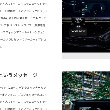
プティブハイビームシステムはセットでメ
リモート機能付）＋パノラミックビューモ
後方歩行者＋周囲静止物）とエレクトロ
ト アドバンスト ドライブ（渋滞時支
ストラフィックアラート＋レーンチェン
ターカメラはセットでメーカーオプショ
ン。
というメッセージ
ラック〈229〉。デジタルインナーミラ
カーオプション。プロジェクター式LEDヘ
プティブハイビームシステムはセットでメ
リモート機能付）＋パノラミックビューモ