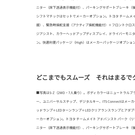
ニター（床下透過表示機能付）、パーキングサポートブレーキ（
シフトマチックはセットでメーカーオプション。トヨタ チームメイ
援）、緊急時操舵支援（アクティブ操舵機能付）＋フロントクロ
ジアシスト、カラーヘッドアップディスプレイ、ドライバーモニ
ン。快適利便パッケージ（High）はメーカーパッケージオプショ
どこまでもスムーズ それはまるで
■写真はS-Z（2WD・7人乗り）。ボディカラーはニュートラルブ
ー、ユニバーサルステップ、デジタルキー、ITS Connectはメー
ッドランプ＋LEDターンランプ＋LEDクリアランスランプとアダ
ーカーオプション。トヨタ チームメイト アドバンスト パーク（
ニター（床下透過表示機能付）、パーキングサポートブレーキ（