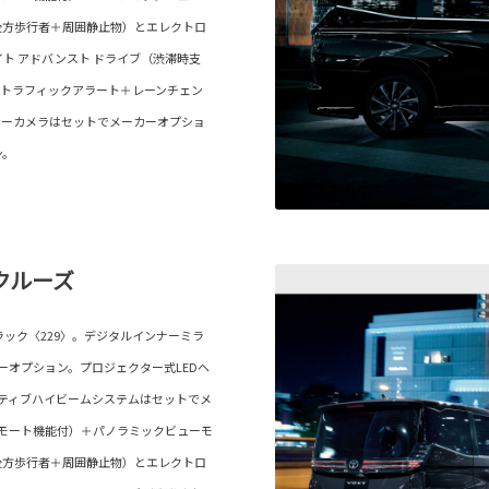
後方歩行者＋周囲静止物）とエレクトロ
ト アドバンスト ドライブ（渋滞時支
ストラフィックアラート＋レーンチェン
ターカメラはセットでメーカーオプショ
ン。
クルーズ
ラック〈229〉。デジタルインナーミラ
カーオプション。プロジェクター式LEDヘ
プティブハイビームシステムはセットでメ
リモート機能付）＋パノラミックビューモ
後方歩行者＋周囲静止物）とエレクトロ