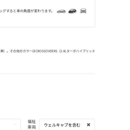
ラッグすると車の角度が変わります。
ッド車）。その他のカラーはCROSSOVER RS（2.4Lターボハイブリッド
福祉
ウェルキャブを含む
車両