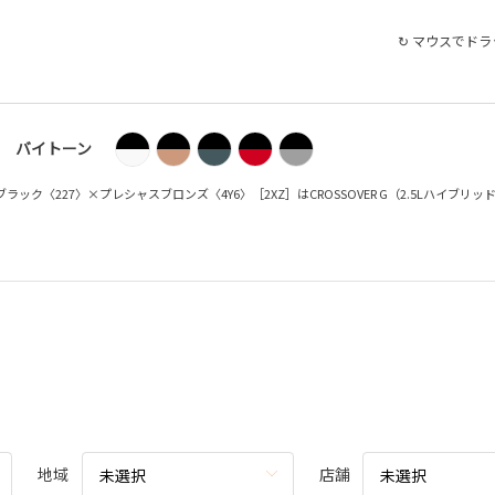
↻ マウスでド
バイトーン
真のブラック〈227〉×プレシャスブロンズ〈4Y6〉［2XZ］はCROSSOVER G（2.5Lハイブリ
地域
店舗
未選択
未選択