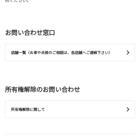
新型 ハイラックス発売
この度、トヨタカローラ新茨城では新たなスタ
新型 ハイラックスを発売。
ートを象徴するロゴデザインへと生まれ変わり
新型 ハイラックスは、トヨタカローラ新茨城
ました。
へ。
新ロゴは、「社員」「トヨタカローラ新茨城」
「お客様」という三者がつながり、すべての人
にとって“幸せな状態”がつくられることを表現しています。
お問い合わせ窓口
詳しくはこちら
この想いを胸に、これからも地域の皆さまとの絆を大切にしながら、 安心と笑顔
をお届けできるよう努めてまいります。
今後ともトヨタカローラ新茨城をよろしくお願いいたします！
店舗一覧（お車や点検のご相談は、各店舗へご連絡下さい）
2026-05-14
2025-07-23
ランドクルーザー、新型車“FJ”シリーズ
を発売
茨城ロボッツと"2025-26シーズン ゴール
ドスポンサー契約"を締結いたしました
ランドクルーザー、新型車“FJ”シリーズを発
売。ランドクルーザー"FJ"のことなら、カロー
トヨタカローラ新茨城は、茨城ロボッツと"202
所有権解除のお問い合わせ
ラ新茨城のお店へ。
5-26シーズン ゴールドスポンサー契約"を締結
いたしました。今シーズンも、カロラッキーと
共に応援していきます！
詳しくはこちら
所有権解除に関して
2025-07-18
2026-05-12
茨城ロボッツと"車両提供に関する契
約"を締結いたしました
カローラならびにカローラ ツーリングの
特別仕様車 ACTIVE SPORTを、60周年記
この度、茨城ロボッツ(@ibarakirobots)と車