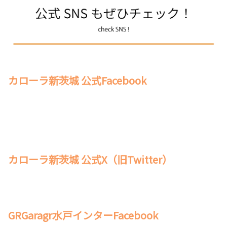
トヨタ カローラクロスを一部改良し、カローラ
誕生60周年を記念した特別仕様車 Z“Adventur
【終了しました】6月20日(土)～6月28日
e”を設定。トヨタ カローラクロスのことならト
(日) お得な9日間！ BIGイベントを開催！
ヨタカローラ新茨城へ！
6/20〜6/28の9日間限定✨
ご成約で豪華特典をご用意しました🎁
詳しくはこちら
🥩常陸牛
🐟うなぎ
🚗オプション用品3万円分
💰下取り保証最大10万円
カローラ新茨城 公式Facebook
さらに商談・査定だけでもOK🙆‍♂️
2026-07-01
🧊アイシングボトル（携帯氷のう）をプレゼント！
プリウスを一部改良
お車の買い替えを考えている方も、
まだ先かな…という方も、
トヨタ プリウスが一部改良。
まずはお気軽にご来店ください😊
トヨタ プリウスのことならトヨタカローラ新茨
皆さまのご来店をお待ちしております✨
城へ！
詳しくはこちら
詳しくはこちら
カローラ新茨城 公式X（旧Twitter）
2026-05-24
2026-07-01
カロラッキーとロボスケ のコラボ御守り
ハイランダー 取扱開始
販売開始！
ハイランダーの取扱を開始いたしました。トヨ
GRGaragr水戸インターFacebook
【カロラッキーNEWグッズ】
タ ハイランダーのことなら、トヨタカローラ新
茨城ロボッツキャラクター「ロボスケ」とのコ
茨城へ。