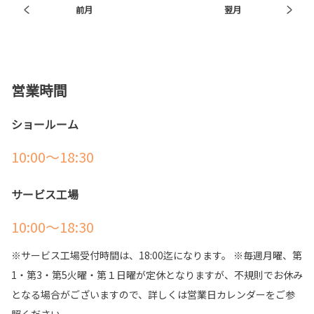
2026年1月31日までの期間中、水戸ホーリーホ
前月
翌月
ックおめでとうキャンペーン開催中！
2026-06-03
事前にエントリーした上で、新車をご成約いた
だいた方に、優勝＆昇格記念グッズをプレゼント！
ヴェルファイア 一部改良
トヨタ ヴェルファイアが一部改良。
詳しくはこちら
トヨタ ヴェルファイアのことならトヨタカロー
ラ新茨城へ！
営業時間
詳しくはこちら
2025-08-02
ショールーム
夏季休業のお知らせ
10:00～18:30
誠に勝手ながら、2025年8月11日(月)〜8月19
2026-06-03
日(火)の期間を
夏季休業とさせていただきます。
アルファード 一部改良
ご不便をおかけいたしますが、ご理解ください
サービス工場
トヨタ アルファードが一部改良。
ますようお願い申し上げます。
トヨタ アルファードのことならトヨタカローラ
なお、8月20日(水)より通常営業いたします。
新茨城へ！
10:00～18:30
詳しくはこちら
詳しくはこちら
※サービス工場受付時間は、18:00迄になります。 ※毎週月曜、第
1・第3・第5火曜・第１日曜が定休となりますが、不規則でお休み
2025-08-01
となる場合がございますので、詳しくは営業日カレンダーをご参
2026-05-28
新コーポレートロゴになりました！
照ください。