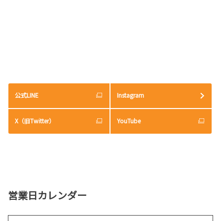
ラボ御守りが出来ました！
御守りは吉田神社様にてご祈祷をしていただきました！
オモテはネイビーに差し色のオレンジが入ったシックな矢絣模様、ウラ側は鱗柄
詳しくはこちら
と三崩し柄をバックにカロラッキーとロボスケが仲良く座っています。
各店店頭で販売しております！
詳しくはこちら
2026-06-18
ハイエース バン 一部改良
ハイエース バンが一部改良となりました。
2026-03-27
ハイエース バンのことなら、トヨタカローラ新
公式LINE
Instagram
茨城へ。
2026年4月より、第1日曜日が定休日とな
ります
詳しくはこちら
X（旧Twitter）
YouTube
毎週月曜日、第1・3・5火曜日、および第1日曜
日を定休日とさせていただきます。
ご理解賜りますようお願い申し上げます。
2026-06-18
詳しくはこちら
ハイエース ワゴン 一部改良
ハイエース ワゴンが一部改良となりました。
ハイエース ワゴンのことなら、トヨタカローラ
営業日カレンダー
新茨城へ。
2026-03-10
水戸ホーリーホックと"プラチナスポンサ
詳しくはこちら
ー契約"を締結いたしました