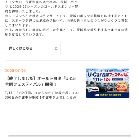
トヨタカローラ新茨城株式会社は、 茨城ロボッ
トヨタ カローラスポーツが一部改良。
ツ と2026-27シーズンのゴールドスポンサー契
トヨタ カローラスポーツのことならトヨタカロ
約を締結いたしました。
ーラ新茨城へ。
今シーズンも引き続きスポンサーとして、茨城ロボッツの挑戦を応援するととも
に、スポーツを通じた地域の活性化や、地域の皆さまとのつながりづくりに貢献
してまいります。
詳しくはこちら
社はこれからも、地域に根ざした企業として、茨城県を盛り上げるさまざまな活
動を支援してまいります。
詳しくはこちら
2026-07-06
アクアを一部改良。GR SPORTグレード
を追加
2026-07-10
アクアを一部改良するとともにGR SPORTグレ
ードを追加しました。トヨタ アクアのことな
【終了しました】オールトヨタ「U-Car
ら、トヨタカローラ新茨城へ！
合同フェスティバル」開催！
7/11-12の2日間、ひたちなかの特設会場にて約
詳しくはこちら
300台の中古車が集結！中古車をお探しなら必
見のイベントです★
詳しくはこちら
2026-07-01
カローラ クロスを一部改良。特別仕様車
Z“Adventure”を設定
2026-06-19