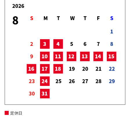
トヨタカローラ新茨城は水戸ホーリーホック
と"プラチナスポンサー契約"を締結いたしまし
た。
2026-06-18
ハイエース コミューター 一部改良
詳しくはこちら
ハイエース コミューターが一部改良となりまし
た。
ハイエース コミューターのことなら、トヨタカ
ローラ新茨城へ。
2026-02-07
3大購入サポートキャンペーン 開催中！
詳しくはこちら
✨今だけの特別企画✨
3大購入サポートキャンペーン 開催中🚗
2月限定キャンペーンです🙆‍♀️
詳しくはスタッフまで
2026-06-04
ピクシスバン 一部改良
詳しくはこちら
トヨタ ピクシスバンが一部改良。
トヨタ ピクシスバンのことなら、トヨタカロー
ラ新茨城へ！
2025-12-17
定休日
詳しくはこちら
水戸ホーリーホックJ2優勝＆J1昇格おめ
でとう✨