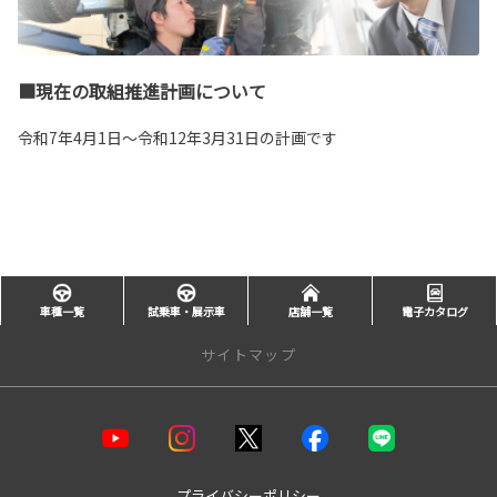
■現在の取組推進計画について
令和7年4月1日〜令和12年3月31日の計画です
車種一覧
試乗車・展示車
店舗一覧
電子カタログ
サイトマップ
店舗一覧
【水戸エリア】
水戸水府店
プライバシーポリシー