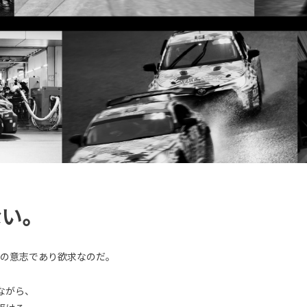
ない。
マの意志であり欲求なのだ。
。
ながら、