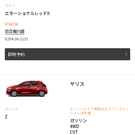
カラー
エモーショナルレッドII
配備店舗
日立桜川店
0294-36-1151
即時予約
ヤリス
グレード
エンジンタイプ
/駆動方式/
トランスミッ
ション
/排気量
Z
ガソリン
4WD
CVT