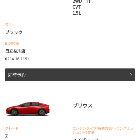
2WD FF
CVT
1.5L
カラー
ブラック
配備店舗
日立桜川店
0294-36-1151
即時予約
プリウス
グレード
エンジンタイプ
/駆動方式/
トランスミッ
ション
/排気量
Z