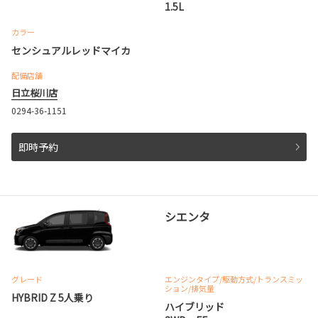
1.5L
カラー
センシュアルレッドマイカ
配備店舗
日立桜川店
0294-36-1151
即時予約
シエンタ
グレード
エンジンタイプ
/駆動方式/
トランスミッ
ション
/排気量
HYBRID Z 5人乗り
ハイブリッド