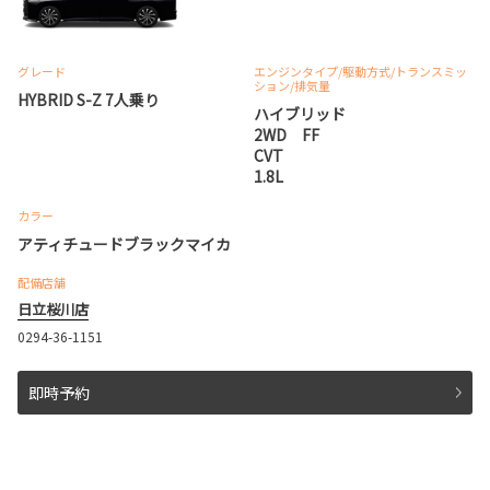
グレード
エンジンタイプ
/駆動方式/
トランスミッ
ション
/排気量
HYBRID S-Z 7人乗り
ハイブリッド
2WD FF
CVT
1.8L
カラー
アティチュードブラックマイカ
配備店舗
日立桜川店
0294-36-1151
即時予約