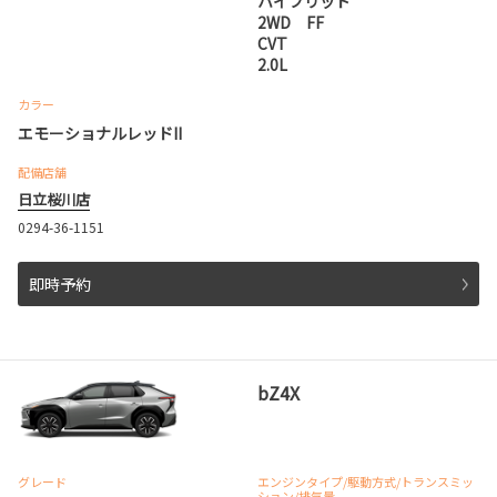
ハイブリッド
2WD FF
CVT
2.0L
カラー
エモーショナルレッドII
配備店舗
日立桜川店
0294-36-1151
即時予約
bZ4X
グレード
エンジンタイプ
/駆動方式/
トランスミッ
ション
/排気量