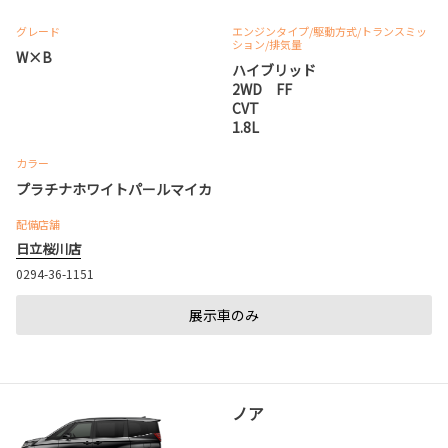
グレード
エンジンタイプ
/駆動方式/
トランスミッ
ション
/排気量
W×B
ハイブリッド
2WD FF
CVT
1.8L
カラー
プラチナホワイトパールマイカ
配備店舗
日立桜川店
0294-36-1151
展示車のみ
ノア