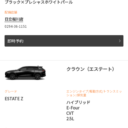
ブラック×プレシャスホワイトパール
配備店舗
日立桜川店
0294-36-1151
即時予約
クラウン（エステート）
グレード
エンジンタイプ
/駆動方式/
トランスミッ
ション
/排気量
ESTATE Z
ハイブリッド
E-Four
CVT
2.5L