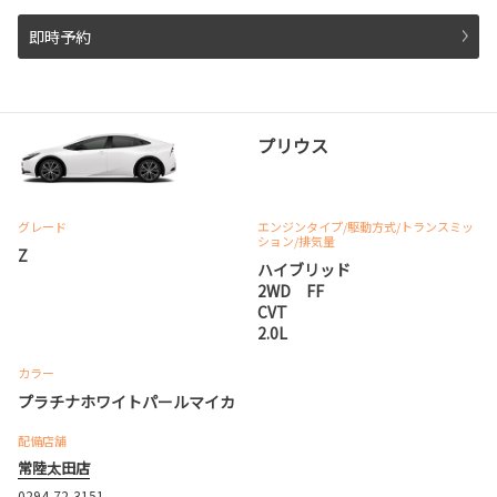
即時予約
プリウス
グレード
エンジンタイプ
/駆動方式/
トランスミッ
ション
/排気量
Z
ハイブリッド
2WD FF
CVT
2.0L
カラー
プラチナホワイトパールマイカ
配備店舗
常陸太田店
0294-72-3151