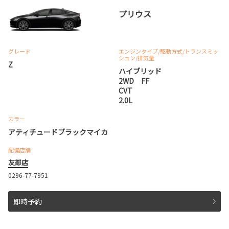
プリウス
グレード
エンジンタイプ
/駆動方式/
トランスミッ
ション
/排気量
Z
ハイブリッド
2WD FF
CVT
2.0L
カラー
アティチュードブラックマイカ
配備店舗
友部店
0296-77-7951
即時予約