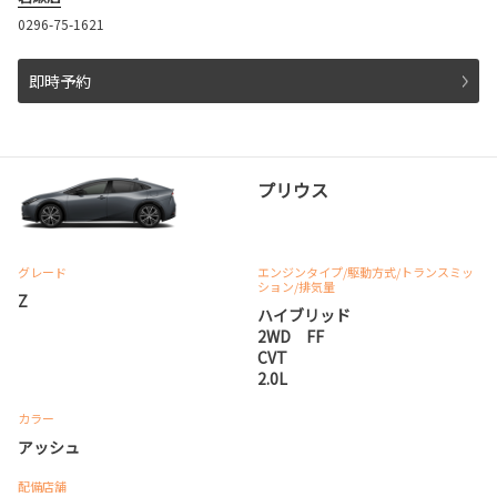
0296-75-1621
即時予約
プリウス
グレード
エンジンタイプ
/駆動方式/
トランスミッ
ション
/排気量
Z
ハイブリッド
2WD FF
CVT
2.0L
カラー
アッシュ
配備店舗