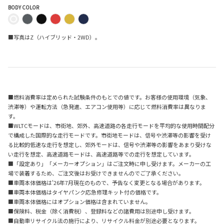
BODY COLOR
■写真はZ（ハイブリッド・2WD）。
■燃料消費率は定められた試験条件のもとでの値です。お客様の使用環境（気象、
渋滞等）や運転方法（急発進、エアコン使用等）に応じて燃料消費率は異なりま
す。
■WLTCモードは、市街地、郊外、高速道路の各走行モードを平均的な使用時間配分
で構成した国際的な走行モードです。市街地モードは、信号や渋滞等の影響を受け
る比較的低速な走行を想定し、郊外モードは、信号や渋滞等の影響をあまり受けな
い走行を想定、高速道路モードは、高速道路等での走行を想定しています。
■「設定あり」「メーカーオプション」はご注文時に申し受けます。メーカーの工
場で装着するため、ご注文後はお受けできませんのでご了承ください。
■車両本体価格は'26年7月現在のもので、予告なく変更となる場合があります。
■車両本体価格はタイヤパンク応急修理キット付の価格です。
■車両本体価格にはオプション価格は含まれていません。
■保険料、税金（除く消費税）、登録料などの諸費用は別途申し受けます。
■自動車リサイクル法の施行により、リサイクル料金が別途必要となります。