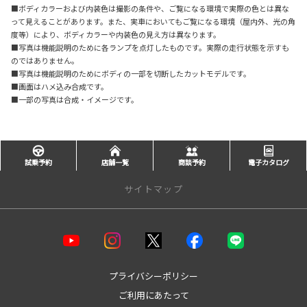
■ボディカラーおよび内装色は撮影の条件や、ご覧になる環境で実際の色とは異な
って見えることがあります。また、実車においてもご覧になる環境（屋内外、光の角
度等）により、ボディカラーや内装色の見え方は異なります。
■写真は機能説明のために各ランプを点灯したものです。実際の走行状態を示すも
のではありません。
■写真は機能説明のためにボディの一部を切断したカットモデルです。
■画面はハメ込み合成です。
■一部の写真は合成・イメージです。
試乗予約
店舗一覧
商談予約
電子カタログ
サイトマップ
店舗一覧
【水戸エリア】
水戸水府店
プライバシーポリシー
水戸インター店
ご利用にあたって
水戸千波店