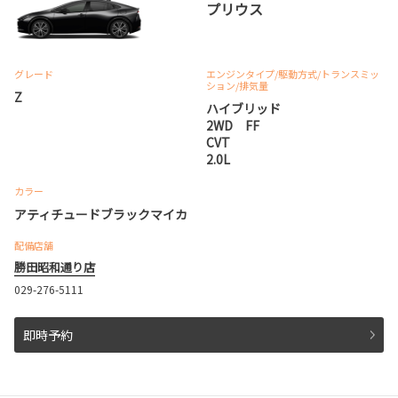
プリウス
グレード
エンジンタイプ
/駆動方式/
トランスミッ
ション
/排気量
Z
ハイブリッド
2WD FF
CVT
2.0L
カラー
アティチュードブラックマイカ
配備店舗
勝田昭和通り店
029-276-5111
即時予約