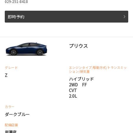
029-251-8418
即時予約
プリウス
グレード
エンジンタイプ
/駆動方式/
トランスミッ
ション
/排気量
Z
ハイブリッド
2WD FF
CVT
2.0L
カラー
ダークブルー
配備店舗
岩瀬店