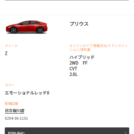
プリウス
グレード
エンジンタイプ
/駆動方式/
トランスミッ
ション
/排気量
Z
ハイブリッド
2WD FF
CVT
2.0L
カラー
エモーショナルレッドII
配備店舗
日立桜川店
0294-36-1151
即時予約