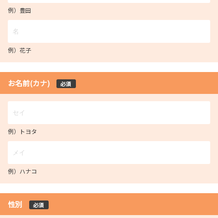
例）豊田
例）花子
お名前(カナ)
必須
例）トヨタ
例）ハナコ
性別
必須