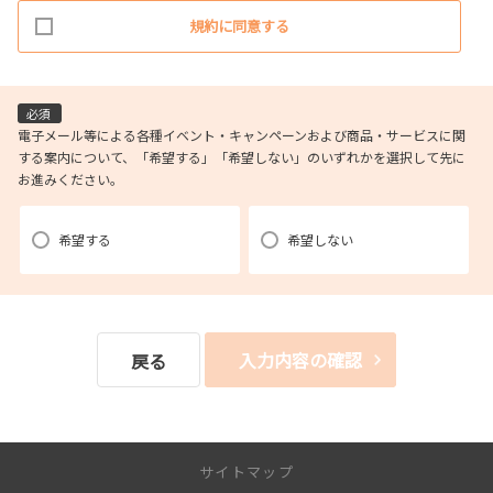
1.当社ホームページ上に掲示する「プライバシー・ポリシー」に基づき、
規約に同意する
適切に取り扱うものとします。
2.当社が取得したお客様の個人情報は、以下の目的で利用させていただき
ます。
(1)お申し込み頂いたリクエストに対応するにあたり必要な確認や連絡を
必須
するため。
電子メール等による各種イベント・キャンペーンおよび商品・サービスに関
する案内について、「希望する」「希望しない」のいずれかを選択して先に
(2)本リクエストに関するお問い合わせやご要望に対し適切に対応をする
お進みください。
ため。
(3)当社が取り扱う商品・サービスに関する営業上のご案内や提案または
各種イベント・キャンペーン等についてご案内するため。（お客様の個人情
希望する
希望しない
報を分析した上で、
お客様のライフステージ、ご趣味や嗜好に応じたご案内・ご提案をす
ることを含みます。郵便、電話、電子メール、訪問等の方法によりご案内・
ご提案致します。）
入力内容の確認
戻る
(4)当社が取り扱う商品・サービスに関し、商品開発および品質の向上、
またはお客様満足度向上策を検討するため。（郵便、電話、電子メール、訪
問等の方法により
実施し、アンケート調査を含みます。）
サイトマップ
(5)お客様からの商品・サービス等に関するお問い合わせ・ご要望に対し