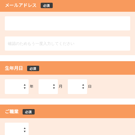
メールアドレス
必須
生年月日
必須
年
月
日
ご職業
必須