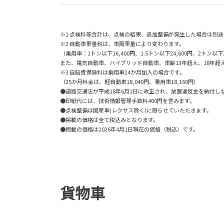
※1 点検料等合計は、点検の結果、追加整備が発生した場合は別
※2 自動車重量税は、車両重量により変わります。
（乗用車：1トン以下16,400円、1.5トン以下24,600円、2トン以下32
また、電気自動車、ハイブリッド自動車、車齢13年超え、18年
※3 自賠責保険料は乗用車24か月加入の場合です。
（25か月料金は、軽自動車18,040円、乗用車18,160円）
●道路交通法が平成18年6月1日に改正され、放置違反金を納付
●印紙代には、技術情報管理手数料400円を含みます。
●点検整備は国産車(レクサス除く)に限らせていただきます。
●掲載の価格は全て税込みとなります。
●掲載の価格は2026年4月1日現在の価格（税込）です。
貨物車