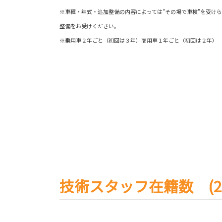
※車種・年式・追加整備の内容によっては"その場で車検"を受け
整備をお受けください。
※乗用車２年ごと（初回は３年）商用車１年ごと（初回は２年）
技術スタッフ在籍数 (20