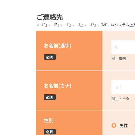
ご連絡先
※『”』、『"』、『'』、『,』、『?』、TAB、はシステ
お名前(漢字)
必須
例）豊田
お名前(カナ)
必須
例）トヨタ
性別
男性
必須