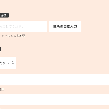
必須
住所の自動入力
67 ハイフン入力不要
豊田
１