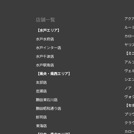
店舗一覧
アク
ルー
【水戸エリア】
カロ
水戸水府店
ヤリ
水戸インター店
【ミ
水戸千波店
アル
水戸駅南店
ヴェ
【県央・県西エリア】
シエ
友部店
ノア
岩瀬店
ヴォ
勝田東石川店
【セ
勝田昭和通り店
プリ
那珂店
クラ
東海店
カロ