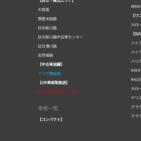
【日立・県北エリア】
MIRAI
大宮店
【ワ
常陸太田店
カロ
日立桜川店
【SU
日立桜川店中古車センター
ハイ
日立滑川店
ハイ
北茨城店
ハリ
【中古車店舗】
RAV4
プラザ勝田店
RAIZ
【GR車両取扱店】
カロ
GR Garage水戸インター
ヤリ
クラ
車種一覧
クラ
【コンパクト】