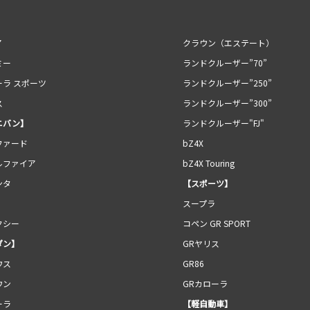
ア
クラウン（エステート）
ミー
ランドクルーザー”70”
ーラ スポーツ
ランドクルーザー”250”
ス
ランドクルーザー”300”
ニバン】
ランドクルーザー"FJ"
ファード
bZ4X
ルファイア
bZ4X Touring
ンタ
【スポーツ】
スープラ
クシー
コペン GR SPORT
ダン】
GRヤリス
ウス
GR86
ウン
GRカローラ
ーラ
【軽自動車】