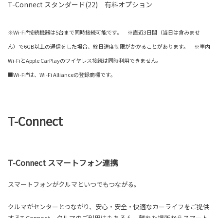
T-Connect スタンダード(22) 有料オプション
※Wi-Fi®接続機器は5台まで同時接続可能です。 ※直近3日間（当日は含みませ
ん）で6GB以上の通信をした場合、終日速度制限がかかることがあります。 ※車内
Wi-FiとApple CarPlayのワイヤレス接続は同時利用できません。
■Wi-Fi®は、Wi-Fi Allianceの登録商標です。
T-Connect
T-Connect スマートフォン連携
スマートフォンがクルマといつでもつながる。
クルマがセンターとつながり、安心・安全・快適なカーライフをご提供
するT-Connect。クルマのご利用はもちろん、離れた場所からスマート