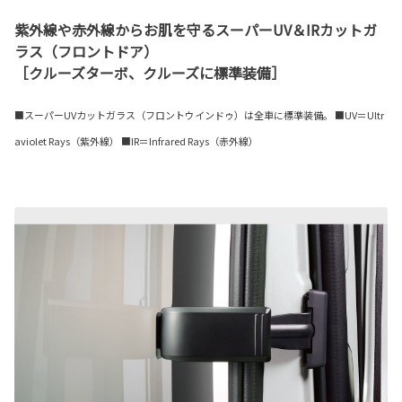
紫外線や赤外線からお肌を守るスーパーUV＆IRカットガ
ラス（フロントドア）
［クルーズターボ、クルーズに標準装備］
■スーパーUVカットガラス（フロントウインドゥ）は全車に標準装備。 ■UV＝Ultr
aviolet Rays（紫外線） ■IR＝Infrared Rays（赤外線）