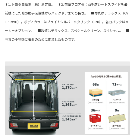
＊1. トヨタ自動車（株）測定値。 ＊2. 荷室フロア長：助手席シートスライドを最
前端にした際の助手席後端からバックドアまでの長さ。 ■写真はデラックス（CV
T・2WD）。ボディカラーはブライトシルバーメタリック〈S28〉。省力パックはメ
ーカーオプション。 ■数値はデラックス、スペシャルクリーン、スペシャル。 ■
写真の小物類は撮影のために用意したものです。