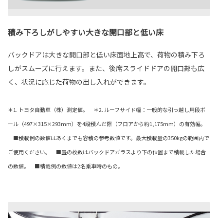
積み下ろしがしやすい大きな開口部と低い床
バックドアは大きな開口部と低い床面地上高で、荷物の積み下ろ
しがスムーズに行えます。また、後席スライドドアの開口部も広
く、状況に応じた荷物の出し入れができます。
＊1. トヨタ自動車（株）測定値。 ＊2. ルーフサイド幅：一般的な引っ越し用段ボ
ール（497×315×293mm）を4段積んだ際（フロアから約1,175mm）の有効幅。
■積載例の数値はあくまでも容積の参考数値です。最大積載量の350kgの範囲内で
ご使用ください。 ■畳の枚数はバックドアガラスより下の位置まで積載した場合
の数値。 ■積載例の数値は2名乗車時のもの。