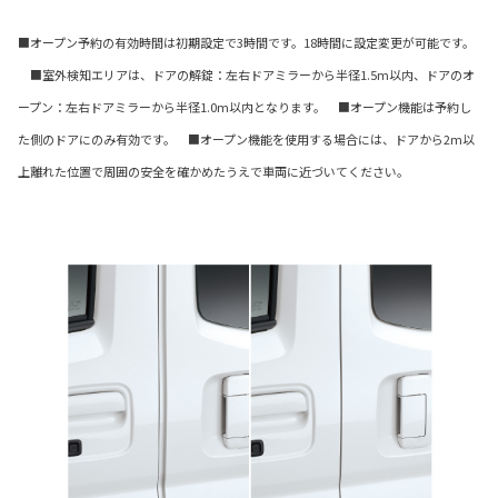
■オープン予約の有効時間は初期設定で3時間です。18時間に設定変更が可能です。
■室外検知エリアは、ドアの解錠：左右ドアミラーから半径1.5m以内、ドアのオ
ープン：左右ドアミラーから半径1.0m以内となります。 ■オープン機能は予約し
た側のドアにのみ有効です。 ■オープン機能を使用する場合には、ドアから2m以
上離れた位置で周囲の安全を確かめたうえで車両に近づいてください。