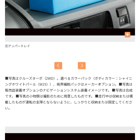
+
Ⓐアッパートレイ
Ⓑ
■写真はクルーズターボ（2WD）。選べるカラーパック（ボディカラー：シャイニ
ングホワイトパール〈W25〉）、視界補助パックはメーカーオプション。 ■写真は
販売店装着オプションのナビゲーションシステム装着イメージです。 ■写真は合成
です。 ■写真の小物類は撮影のために用意したものです。 ■走行中は収納または積
載したものが運転の支障とならないように、しっかりと収納または固定してくださ
い。