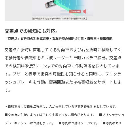
交差点での検知にも対応。
「交差点」右折時の対向直進車・右左折時の横断歩行者・自転車＊検知機能
交差点右折時に直進してくる対向車および右左折時に横断してく
る歩行者や自転車をミリ波レーダーと単眼カメラで検出。交差点
での検知は隣接2レーンまでの対向車に作動領域を拡大していま
す。ブザーと表示で衝突の可能性を知らせると同時に、プリクラ
ッシュブレーキを作動。衝突回避または被害軽減をサポートしま
す。
＊自転車および自動二輪車は、人が乗車している状態を作動対象としています。
■交差点の形状によっては正しく支援できない場合があります。 ■プリクラッシュ
ブレーキアシストは作動しません。 ■写真は作動イメージです。 ■写真のカメ