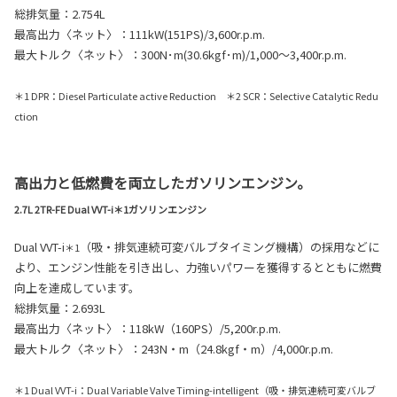
総排気量：2.754L
最高出力〈ネット〉：111kW(151PS)/3,600r.p.m.
最大トルク〈ネット〉：300N･m(30.6kgf･m)/1,000〜3,400r.p.m.
＊1 DPR：Diesel Particulate active Reduction ＊2 SCR：Selective Catalytic Redu
ction
高出力と低燃費を両立したガソリンエンジン。
2.7L 2TR-FE Dual VVT-i＊1ガソリンエンジン
Dual VVT
-i
（吸・排気連続可変バルブタイミング機構）の採用などに
＊1
より、エンジン性能を引き出し、力強いパワーを獲得するとともに燃費
向上を達成しています。
総排気量：2.693L
最高出力〈ネット〉：118kW（160PS）/5,200r.p.m.
最大トルク〈ネット〉：243N・m（24.8kgf・m）/4,000r.p.m.
＊1 Dual VVT-i：Dual Variable Valve Timing-intelligent（吸・排気連続可変バルブ