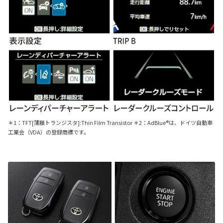
＊1：TFT[薄膜トランジスタ]:Thin Film Transistor ＊2：AdBlue®は、ドイツ自動車
工業会（VDA）の登録商標です。