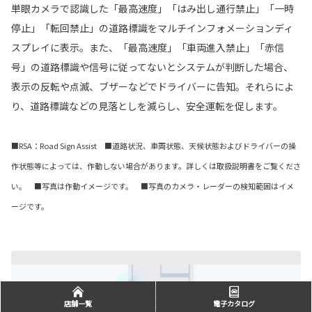
単眼カメラで認識した「最高速度」「はみ出し通行禁止」「一時
停止」「転回禁止」の道路標識をマルチインフォメーションディ
スプレイに表示。また、「最高速度」「車両進入禁止」「赤信
号」の道路標識や信号に従ってないとシステムが判断した場合、
表示の反転や点滅、ブザーなどでドライバーに告知。それらによ
り、道路標識などの見落としを減らし、安全運転を促します。
■RSA：Road Sign Assist ■道路状況、車両状態、天候状態およびドライバーの操
作状態等によっては、作動しない場合があります。詳しくは取扱説明書をご覧くださ
い。 ■写真は作動イメージです。 ■写真のカメラ・レーダーの検知範囲はイメ
ージです。
店舗一覧
電子カタログ