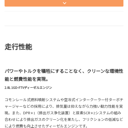
走行性能
パワーやトルクを犠牲にすることなく、クリーンな環境性
能と燃費性能を実現。
2.8L 1GD-FTVディーゼルエンジン
コモンレール式燃料噴射システムや空冷式インタークーラー付ターボチ
ャージャーなどの採用により、排気量は抑えながら力強い動力性能を実
現。また、DPR
（排出ガス浄化装置）と尿素SCR
システムの組み
＊1
＊2
合わせにより排出ガスのクリーン化を果たし、フリクションの低減など
により燃費も向上させたディーゼルエンジンです。