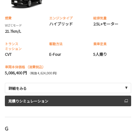
燃費
エンジンタイプ
総排気量
ハイブリッド
2.5L+モーター
WLTCモード
21.7km/L
トランス
駆動方法
乗車定員
ミッション
CVT
E-Four
5人乗り
車両本体価格
（消費税込）
5,086,400 円
（税抜 4,624,000 円）
詳細をみる
見積りシミュレーション
G