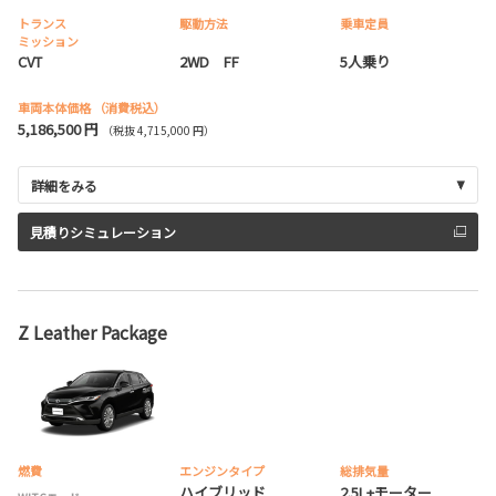
トランス
駆動方法
乗車定員
ミッション
CVT
2WD FF
5人乗り
車両本体価格
（消費税込）
5,186,500 円
（税抜 4,715,000 円）
詳細をみる
見積りシミュレーション
Z Leather Package
燃費
エンジンタイプ
総排気量
ハイブリッド
2.5L+モーター