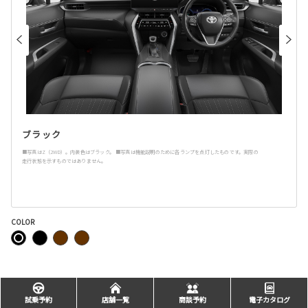
ブラック
■写真はZ（2WD）。内装色はブラック。 ■写真は機能説明のために各ランプを点灯したものです。実際の
走行状態を示すものではありません。
COLOR
主要装備
試乗予約
店舗一覧
商談予約
電子カタログ