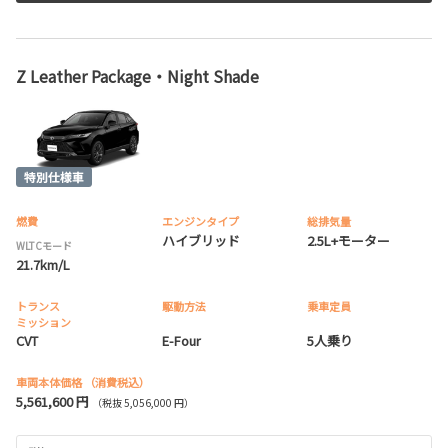
Z Leather Package・Night Shade
燃費
エンジンタイプ
総排気量
ハイブリッド
2.5L+モーター
WLTCモード
21.7km/L
トランス
駆動方法
乗車定員
ミッション
CVT
E-Four
5人乗り
車両本体価格
（消費税込）
5,561,600 円
（税抜 5,056,000 円）