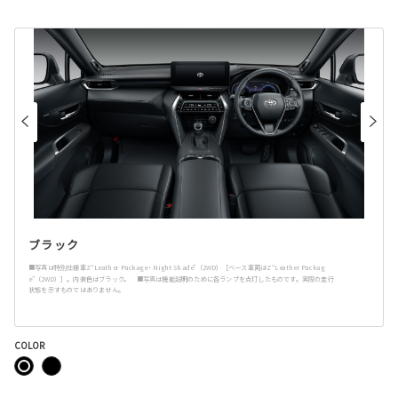
ブラック
■写真は特別仕様車Z“Leather Package・Night Shade”（2WD）［ベース車両はZ“Leather Packag
e”（2WD）］。内装色はブラック。 ■写真は機能説明のために各ランプを点灯したものです。実際の走行
状態を示すものではありません。
COLOR