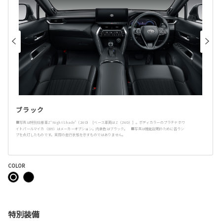
ブラック
■写真は特別仕様車Z“Night Shade”（2WD）［ベース車両はZ（2WD）］。ボディカラーのプラチナホワ
イトパールマイカ〈089〉はメーカーオプション。内装色はブラック。 ■写真は機能説明のために各ラン
プを点灯したものです。実際の走行状態を示すものではありません。
COLOR
特別装備