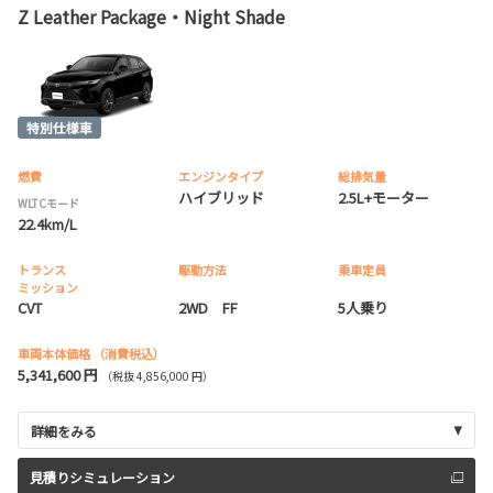
Z Leather Package・Night Shade
燃費
エンジンタイプ
総排気量
ハイブリッド
2.5L+モーター
WLTCモード
22.4km/L
トランス
駆動方法
乗車定員
ミッション
CVT
2WD FF
5人乗り
車両本体価格
（消費税込）
5,341,600 円
（税抜 4,856,000 円）
詳細をみる
見積りシミュレーション