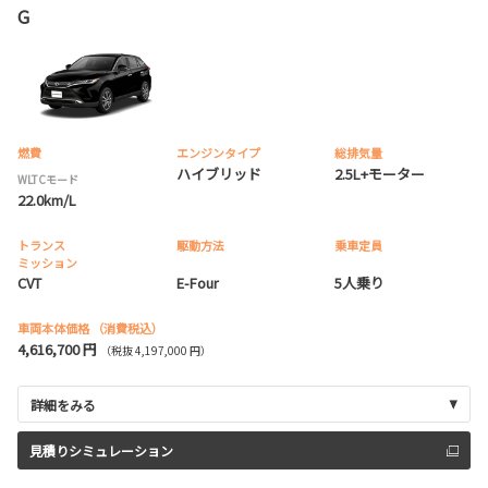
G
燃費
エンジンタイプ
総排気量
ハイブリッド
2.5L+モーター
WLTCモード
22.0km/L
トランス
駆動方法
乗車定員
ミッション
CVT
E-Four
5人乗り
車両本体価格
（消費税込）
4,616,700 円
（税抜 4,197,000 円）
詳細をみる
見積りシミュレーション