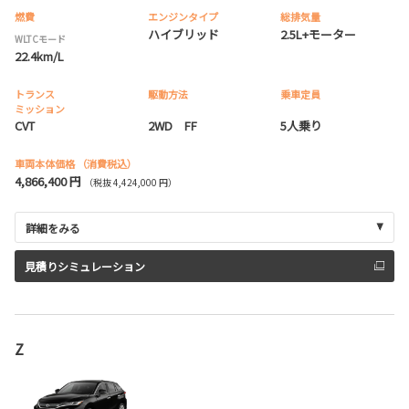
燃費
エンジンタイプ
総排気量
ハイブリッド
2.5L+モーター
WLTCモード
22.4km/L
トランス
駆動方法
乗車定員
ミッション
CVT
2WD FF
5人乗り
車両本体価格
（消費税込）
4,866,400 円
（税抜 4,424,000 円）
詳細をみる
見積りシミュレーション
Z