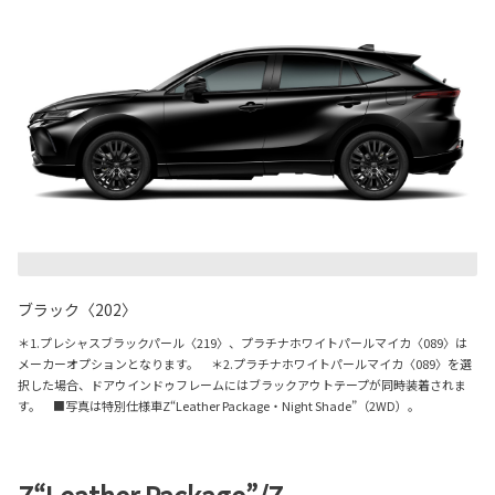
ブラック〈202〉
＊1.プレシャスブラックパール〈219〉、プラチナホワイトパールマイカ〈089〉は
メーカーオプションとなります。 ＊2.プラチナホワイトパールマイカ〈089〉を選
択した場合、ドアウインドゥフレームにはブラックアウトテープが同時装着されま
す。 ■写真は特別仕様車Z“Leather Package・Night Shade”（2WD）。