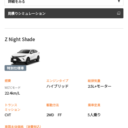
詳細をみる
見積りシミュレーション
Z Night Shade
燃費
エンジンタイプ
総排気量
ハイブリッド
2.5L+モーター
WLTCモード
22.4km/L
トランス
駆動方法
乗車定員
ミッション
CVT
2WD FF
5人乗り
車両本体価格
（消費税込）