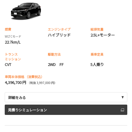
燃費
エンジンタイプ
総排気量
ハイブリッド
2.5L+モーター
WLTCモード
22.7km/L
トランス
駆動方法
乗車定員
ミッション
CVT
2WD FF
5人乗り
車両本体価格
（消費税込）
4,396,700 円
（税抜 3,997,000 円）
詳細をみる
見積りシミュレーション