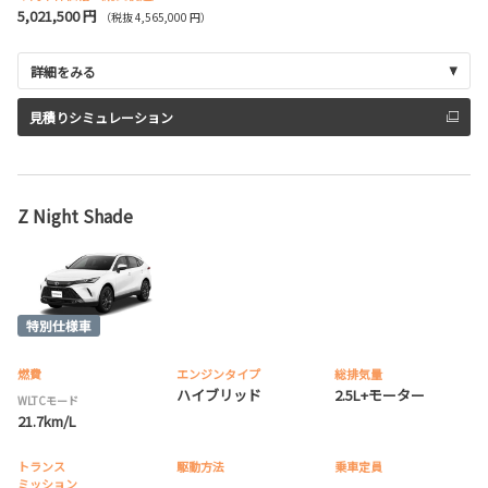
5,021,500 円
（税抜 4,565,000 円）
詳細をみる
見積りシミュレーション
Z Night Shade
燃費
エンジンタイプ
総排気量
ハイブリッド
2.5L+モーター
WLTCモード
21.7km/L
トランス
駆動方法
乗車定員
ミッション