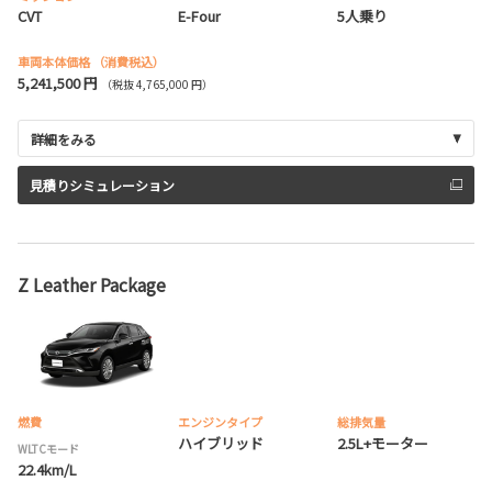
CVT
E-Four
5人乗り
車両本体価格
（消費税込）
5,241,500 円
（税抜 4,765,000 円）
詳細をみる
見積りシミュレーション
Z Leather Package
燃費
エンジンタイプ
総排気量
ハイブリッド
2.5L+モーター
WLTCモード
22.4km/L