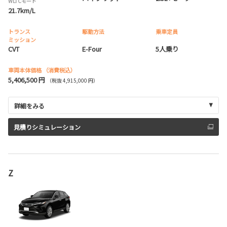
WLTCモード
21.7km/L
トランス
駆動方法
乗車定員
ミッション
CVT
E-Four
5人乗り
車両本体価格
（消費税込）
5,406,500 円
（税抜 4,915,000 円）
詳細をみる
見積りシミュレーション
Z