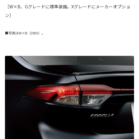
［W×B、Gグレードに標準装備。Xグレードにメーカーオプショ
ン］
■写真はW×B（2WD）。