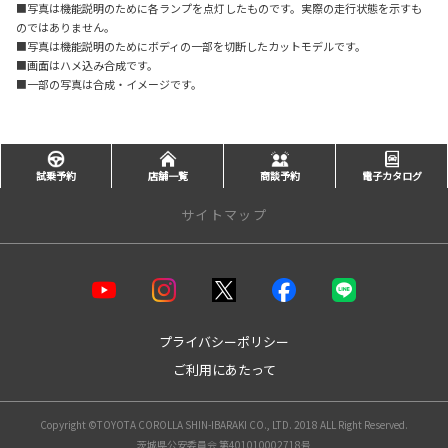
■写真は機能説明のために各ランプを点灯したものです。実際の走行状態を示すも
のではありません。
■写真は機能説明のためにボディの一部を切断したカットモデルです。
■画面はハメ込み合成です。
■一部の写真は合成・イメージです。
試乗予約
店舗一覧
商談予約
電子カタログ
サイトマップ
店舗一覧
【水戸エリア】
水戸水府店
プライバシーポリシー
水戸インター店
ご利用にあたって
水戸千波店
水戸駅南店
【県央・県西エリア】
Copyright ©TOYOTA COROLLA SHIN-IBARAKI CO., LTD. 2018 ALL Right Reserved.
友部店
茨城県公安委員会 第401010002718号