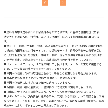
■燃料消費率は定められた試験条件のもとでの値です。お客様の使用環境（気象、
渋滞等）や運転方法（急発進、エアコン使用等）に応じて燃料消費率は異なりま
す。
■WLTCモードは、市街地、郊外、高速道路の各走行モードを平均的な使用時間配分
で構成した国際的な走行モードです。市街地モードは、信号や渋滞等の影響を受け
る比較的低速な走行を想定し、郊外モードは、信号や渋滞等の影響をあまり受けな
い走行を想定、高速道路モードは、高速道路等での走行を想定しています。
■「メーカーオプション」はご注文時に申し受けます。メーカーの工場で装着する
ため、ご注文後はお受けできませんのでご了承ください。
■車両本体価格は'26年5月現在のもので、予告なく変更となる場合があります。
■車両本体価格はタイヤパンク応急修理キット付の価格です。
■車両本体価格にはオプション価格は含まれていません。
■保険料、税金（除く消費税）、登録料などの諸費用は別途申し受けます。
■自動車リサイクル法の施行により、リサイクル料金が別途必要となります。
■ボディカラーおよび内装色は撮影の条件、ご覧になる画面によって実際の色とは異
なって見えることがあります。また、実車においてもご覧になる環境（屋内外、光の
角度等）により、ボディカラーの見え方は異なります。