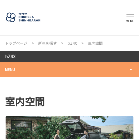
MENU
トップページ
新車を探す
bZ4X
室内空間
bZ4X
MENU
室内空間