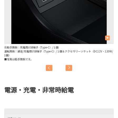
+
Ⓐ助手席側：充電用USB端子（Type-C）/１個
Ⓑ
運転席側：通信/充電用USB端子（Type-C）/１個＆アクセサリーソケット（DC12V・120W/
1個）
■写真は助手席側です。
電源・充電・非常時給電