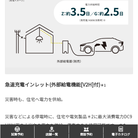
急速充電インレット(外部給電機能[V2H]付)
＊1
災害時も、住宅へ電力を供給。
災害などによる停電時に、住宅や電気製品＊2に最大消費電力DC9
kW以下の大出力の電力を供給。停車中のみ使用可能です。また、
給電中でもアクセサリーコンセントの使用が可能です。
試乗予約
店舗一覧
商談予約
電子カタログ