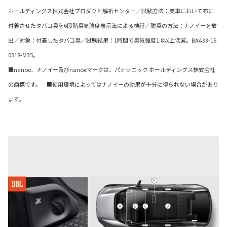
ホールディングス株式会社プロダクト解析センター／試験方法：実車において布に
付着させたタバコ臭を6段階臭気強度表示法による検証／脱臭の方法：ナノイーを放
出／対象：付着したタバコ臭／試験結果：1時間で臭気強度1.8以上低減。BAA33-15
0318-M35。
■nanoe、ナノイー及びnanoeマークは、パナソニック ホールディングス株式会社
の商標です。 ■使用環境によってはナノイーの効果が十分に得られない場合があり
ます。