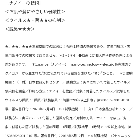
［ナノイーの技術］
＜お肌や髪にやさしい弱酸性＞
＜ウイルス★・菌★★の抑制＞
＜脱臭★★★＞
★、★★、★★★車室空間での試験による約１時間の効果であり、実使用環境・実
使用条件での結果ではありません。＊2＊3＊4 ●効果には個人差や作動条件による
差があります。 ＊1.nanoe（ナノイー）= nano-technology + electric 最先端のテ
クノロジーから生まれた“水に包まれている電気を帯びたイオン”のこと。 ＊2.試験
機関：（一財）日本食品分析センター／試験方法：実車において付着したウイルス
感染価を測定／抑制の方法：ナノイーを放出／対象：付着したウイルス／試験した
ウイルスの種類：1種類／試験結果：1時間で99％以上抑制。第20073697001-0101
号。報告書日付：2020年12月4日 ＊3.試験機関：（一財）日本食品分析センター／
試験方法：実車において付着した菌数を測定／抑制の方法：ナノイーを放出／対
象：付着した菌／試験した菌の種類：1種類／試験結果：1時間で99％以上抑制。 第
15038623001-0101号。報告書日付：2015年5月12日 ＊4.試験機関：パナソニック