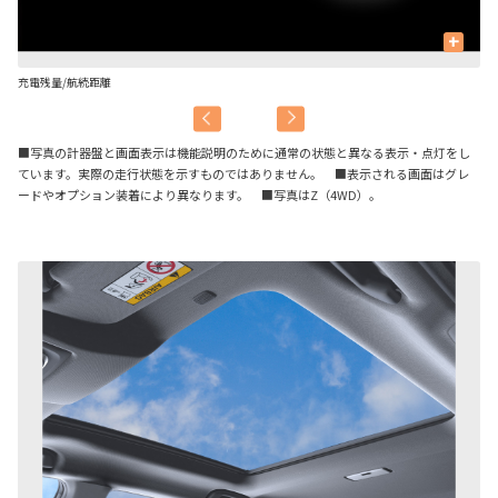
+
充電残量/航続距離
容
■写真の計器盤と画面表示は機能説明のために通常の状態と異なる表示・点灯をし
ています。実際の走行状態を示すものではありません。 ■表示される画面はグレ
ードやオプション装着により異なります。 ■写真はZ（4WD）。