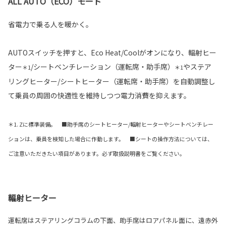
ALL AUTO（ECO）モード
省電力で乗る人を暖かく。
AUTOスイッチを押すと、Eco Heat/Coolがオンになり、輻射ヒー
ター
/シートベンチレーション（運転席・助手席）
やステア
＊1
＊1
リングヒーター/シートヒーター（運転席・助手席）を自動調整し
て乗員の周囲の快適性を維持しつつ電力消費を抑えます。
＊1. Zに標準装備。 ■助手席のシートヒーター/輻射ヒーターやシートベンチレー
ションは、乗員を検知した場合に作動します。 ■シートの操作方法については、
ご注意いただきたい項目があります。必ず取扱説明書をご覧ください。
輻射ヒーター
運転席はステアリングコラムの下面、助手席はロアパネル面に、遠赤外