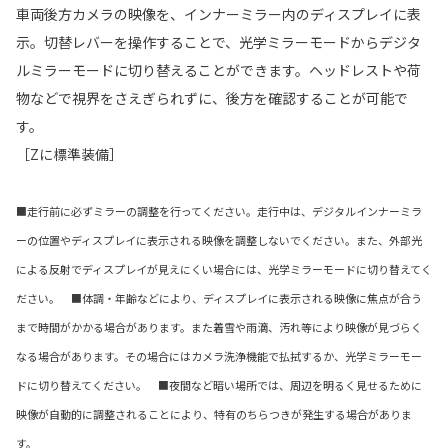
車両後方カメラの映像を、インナーミラー内のディスプレイに表
示。切替レバーを操作することで、光学ミラーモードからデジタ
ルミラーモードに切り替えることができます。ヘッドレストや荷
物などで視界をさえぎられずに、後方を確認することが可能で
す。
［Zに標準装備］
■走行前に必ずミラーの調整を行ってください。走行中は、デジタルインナーミラ
ーの位置やディスプレイに表示される映像を調整しないでください。また、外部光
による反射でディスプレイが見えにくい場合には、光学ミラーモードに切り替えてく
ださい。 ■体調・年齢などにより、ディスプレイに表示される映像に焦点が合う
まで時間がかかる場合があります。また着雪や雨滴、汚れ等により映像が見づらく
なる場合があります。その場合にはカメラ洗浄機能で払拭するか、光学ミラーモー
ドに切り替えてください。 ■夜間など暗い場所では、周辺を明るく見せるために
映像が自動的に調整されることにより、特有のちらつきが発生する場合がありま
す。