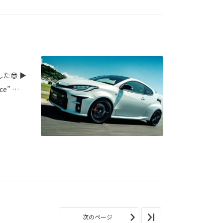
た😎 ▶
ce” …
次のページ