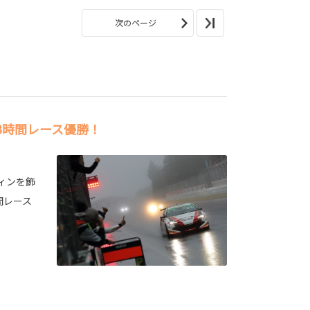
次のページ
O3時間レース優勝！
ィンを飾
間レース