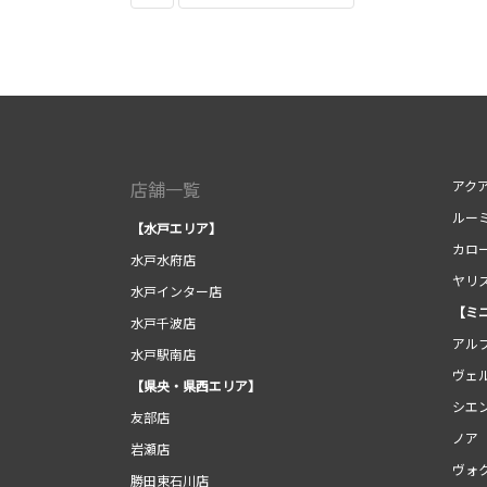
店舗一覧
アク
ルー
【水戸エリア】
カロ
水戸水府店
ヤリ
水戸インター店
【ミ
水戸千波店
アル
水戸駅南店
ヴェ
【県央・県西エリア】
シエ
友部店
ノア
岩瀬店
ヴォ
勝田東石川店