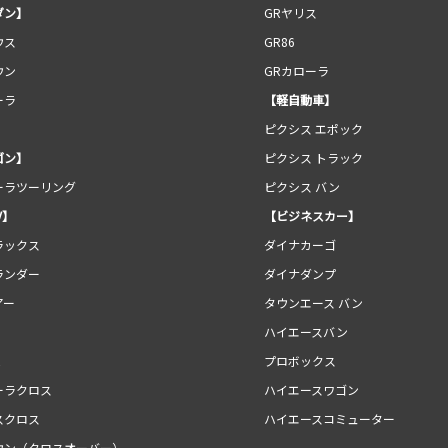
ダン】
GRヤリス
ウス
GR86
ウン
GRカローラ
ーラ
【軽自動車】
ピクシス エポック
ゴン】
ピクシス トラック
ーラツーリング
ピクシス バン
V】
【ビジネスカー】
ラックス
ダイナカーゴ
ランダー
ダイナダンプ
アー
タウンエース バン
ハイエースバン
E
プロボックス
ーラクロス
ハイエースワゴン
スクロス
ハイエースコミューター
ウン（クロスオーバー）