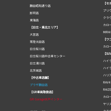
【セ
勝田昭和通り店
プリ
那珂店
クラ
東海店
カロ
【日立・県北エリア】
MIRAI
大宮店
【ワ
常陸太田店
カロ
日立桜川店
【SU
日立桜川店中古車センター
ハイ
日立滑川店
ハイ
北茨城店
ハリ
【中古車店舗】
RAV4
プラザ勝田店
RAIZ
【GR車両取扱店】
カロ
GR Garage水戸インター
ヤリ
クラ