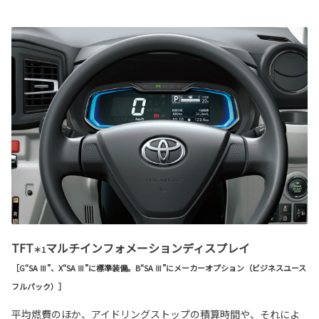
TFT
マルチインフォメーションディスプレイ
＊1
［G“SA Ⅲ”、X“SA Ⅲ”に標準装備。B“SA Ⅲ”にメーカーオプション（ビジネスユース
フルパック）］
平均燃費のほか、アイドリングストップの積算時間や、それによ