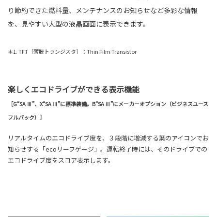
り節約できた燃料量、メンテナンスのお知らせなど多彩な情報
を、見やすい大型の液晶画面に表示できます。
＊1. TFT［薄膜トランジスタ］：Thin Film Transistor
楽しくエコドライブができる表示機能
［G“SA Ⅲ”、X“SA Ⅲ”に標準装備。B“SA Ⅲ”にメーカーオプション（ビジネスユース
フルパック）］
リアルタイムのエコドライブ度を、３段階に増減する葉のアイコンでお
知らせする「ecoリーフゲージ」。運転終了時には、そのドライブでの
エコドライブ度をスコア表示します。