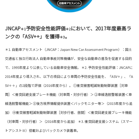
JNCAP
予防安全性能評価
において、2017年度最高ラ
＊1
＊2
ンクの「ASV++」を獲得
。
＊3
＊1. 自動車アセスメント（JNCAP：Japan New Car Assessment Program）：国土
交通省と独立行政法人 自動車事故対策機構が、安全な自動車の普及を促進する目的
で、1995年度より公表している自動車安全情報。 ＊2. 予防安全性能評価：JNCAPに
2014年度より導入され、以下の項目により車両の予防安全性能を、「ASV＋」、「A
SV＋＋」の2段階で評価（2016年度から）。 ①衝突被害軽減制動制御装置［対車
両］＜衝突回避支援ブレーキ機能（対車両・対歩行者）＞ ②車線逸脱警報装置＜車
線逸脱警報機能＞ ③後方視界情報提供装置＜バックモニター等＞（2015年度から追
加） ④衝突被害軽減制動制御装置［対歩行者、昼間］＜衝突回避支援ブレーキ機能
（対車両・対歩行者）＞（2016年度から追加） ＊3. 衝突回避支援システム（スマー
トアシストⅢ）搭載およびバックカメラ装着車。