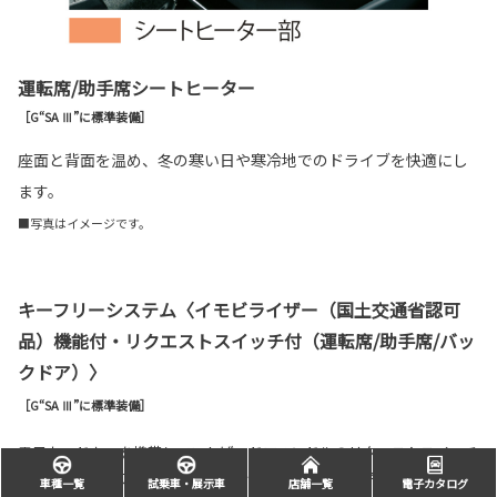
運転席/助手席シートヒーター
［G“SA Ⅲ”に標準装備］
座面と背面を温め、冬の寒い日や寒冷地でのドライブを快適にし
ます。
■写真はイメージです。
キーフリーシステム〈イモビライザー（国土交通省認可
品）機能付・リクエストスイッチ付（運転席/助手席/バッ
クドア）〉
［G“SA Ⅲ”に標準装備］
電子カードキーを携帯していれば、ドアハンドルのリクエストスイッチ
を押すだけでドアの施錠と解錠が行えます。また、電子カードキーがな
車種一覧
試乗車・展示車
店舗一覧
電子カタログ