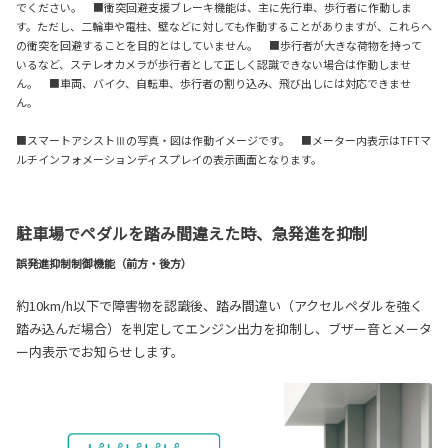
でください。 ■衝突回避支援ブレーキ機能は、主に先行車、歩行者に作動しま
す。ただし、二輪車や電柱、壁などに対しても作動することがありますが、これらへ
の衝突を回避することを目的とはしていません。 ■歩行者が大きな荷物を持って
いるなど、ステレオカメラが歩行者として正しく認識できない場合は作動しませ
ん。 ■車両、バイク、自転車、歩行者の割り込み、飛び出しには対応できませ
ん。
■スマートアシストⅢの写真・図は作動イメージです。 ■メーター内表示はTFTマ
ルチインフォメーションディスプレイの表示画面となります。
駐車場でペダルを踏み間違えた時、急発進を抑制
誤発進抑制制御機能（前方・後方）
約10km/h以下で障害物を認識後、踏み間違い（アクセルペダルを強く
踏み込んだ場合）を判定してエンジン出力を抑制し、ブザー音とメータ
ー内表示でお知らせします。