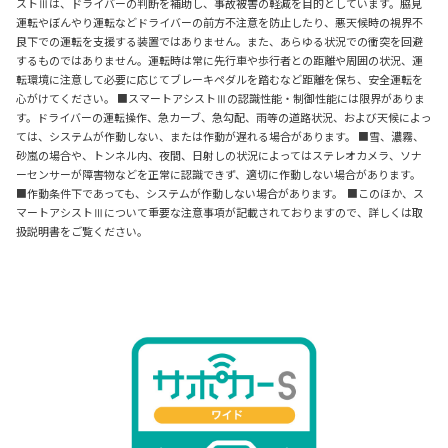
ストⅢは、ドライバーの判断を補助し、事故被害の軽減を目的としています。脇見
運転やぼんやり運転などドライバーの前方不注意を防止したり、悪天候時の視界不
良下での運転を支援する装置ではありません。また、あらゆる状況での衝突を回避
するものではありません。運転時は常に先行車や歩行者との距離や周囲の状況、運
転環境に注意して必要に応じてブレーキペダルを踏むなど距離を保ち、安全運転を
心がけてください。 ■スマートアシストⅢの認識性能・制御性能には限界がありま
す。ドライバーの運転操作、急カーブ、急勾配、雨等の道路状況、および天候によっ
ては、システムが作動しない、または作動が遅れる場合があります。 ■雪、濃霧、
砂嵐の場合や、トンネル内、夜間、日射しの状況によってはステレオカメラ、ソナ
ーセンサーが障害物などを正常に認識できず、適切に作動しない場合があります。
■作動条件下であっても、システムが作動しない場合があります。 ■このほか、ス
マートアシストⅢについて重要な注意事項が記載されておりますので、詳しくは取
扱説明書をご覧ください。