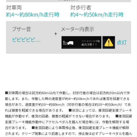
■対車両の場合は前方約60m以内で作動し、対歩行者の場合は前方約30m以内で作
動します。また、作動した時の速度差が約4～約30km/hであれば衝突を回避できる
場合があり、速度差が約30～約80km/h（対歩行者の場合は約30～約50km/h）であ
れば被害を軽減できる場合があります。 ■状況によっては、衝突回避支援ブレーキ
機能が作動せず、衝突の回避、被害の軽減ができない場合があります。 ■衝突回避
支援ブレーキ機能作動中にアクセルペダルを踏んだ場合等には、作動を解除する場
合があります。 ■衝突回避により車両停止後、衝突回避支援ブレーキ機能が解除
されます。クリープ現象により前進しますので、停止後は必ずブレーキペダルを踏ん