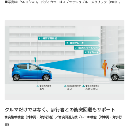
■写真はG“SA Ⅲ”2WD。 ボディカラーはスプラッシュブルーメタリック〈B80〉。
クルマだけではなく、歩行者との衝突回避もサポート
衝突警報機能（対車両・対歩行者）／衝突回避支援ブレーキ機能（対車両・対歩行
者）