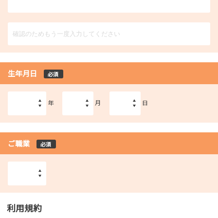
生年月日
必須
年
月
日
ご職業
必須
利用規約