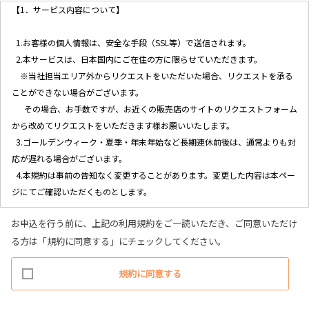
【1．サービス内容について】
1.お客様の個人情報は、安全な手段（SSL等）で送信されます。
2.本サービスは、日本国内にご在住の方に限らせていただきます。
※当社担当エリア外からリクエストをいただいた場合、リクエストを承る
ことができない場合がございます。
その場合、お手数ですが、お近くの販売店のサイトのリクエストフォーム
から改めてリクエストをいただきます様お願いいたします。
3.ゴールデンウィーク・夏季・年末年始など長期連休前後は、通常よりも対
応が遅れる場合がございます。
4.本規約は事前の告知なく変更することがあります。変更した内容は本ペー
ジにてご確認いただくものとします。
お申込を行う前に、上記の利用規約をご一読いただき、ご同意いただけ
【2．個人情報の取り扱いについて】
る方は「規約に同意する」にチェックしてください。
1.当社ホームページ上に掲示する「プライバシー・ポリシー」に基づき、
規約に同意する
適切に取り扱うものとします。
2.当社が取得したお客様の個人情報は、以下の目的で利用させていただき
ます。