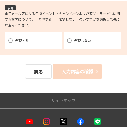
(1)お申し込み頂いたリクエストに対応するにあたり必要な確認や連絡を
必須
するため。
電子メール等による各種イベント・キャンペーンおよび商品・サービスに関
する案内について、「希望する」「希望しない」のいずれかを選択して先に
(2)本リクエストに関するお問い合わせやご要望に対し適切に対応をする
お進みください。
ため。
(3)当社が取り扱う商品・サービスに関する営業上のご案内や提案または
各種イベント・キャンペーン等についてご案内するため。（お客様の個人情
希望する
希望しない
報を分析した上で、
お客様のライフステージ、ご趣味や嗜好に応じたご案内・ご提案をす
ることを含みます。郵便、電話、電子メール、訪問等の方法によりご案内・
ご提案致します。）
入力内容の確認
戻る
(4)当社が取り扱う商品・サービスに関し、商品開発および品質の向上、
またはお客様満足度向上策を検討するため。（郵便、電話、電子メール、訪
問等の方法により
実施し、アンケート調査を含みます。）
サイトマップ
(5)お客様からの商品・サービス等に関するお問い合わせ・ご要望に対し
適切に対応するため。
(6)店舗の新設・移転、担当者の異動や変更等についてご案内するため。
店舗一覧
（郵便、電話、電子メール、訪問等の方法によりご案内します。）