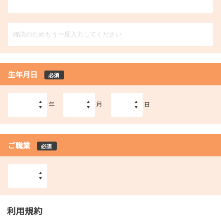
生年月日
必須
年
月
日
ご職業
必須
利用規約