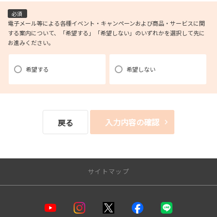
(1)お申し込み頂いたリクエストに対応するにあたり必要な確認や連絡を
必須
するため。
電子メール等による各種イベント・キャンペーンおよび商品・サービスに関
する案内について、「希望する」「希望しない」のいずれかを選択して先に
(2)本リクエストに関するお問い合わせやご要望に対し適切に対応をする
お進みください。
ため。
(3)当社が取り扱う商品・サービスに関する営業上のご案内や提案または
各種イベント・キャンペーン等についてご案内するため。（お客様の個人情
希望する
希望しない
報を分析した上で、
お客様のライフステージ、ご趣味や嗜好に応じたご案内・ご提案をす
ることを含みます。郵便、電話、電子メール、訪問等の方法によりご案内・
ご提案致します。）
入力内容の確認
戻る
(4)当社が取り扱う商品・サービスに関し、商品開発および品質の向上、
またはお客様満足度向上策を検討するため。（郵便、電話、電子メール、訪
問等の方法により
実施し、アンケート調査を含みます。）
サイトマップ
(5)お客様からの商品・サービス等に関するお問い合わせ・ご要望に対し
適切に対応するため。
(6)店舗の新設・移転、担当者の異動や変更等についてご案内するため。
店舗一覧
（郵便、電話、電子メール、訪問等の方法によりご案内します。）