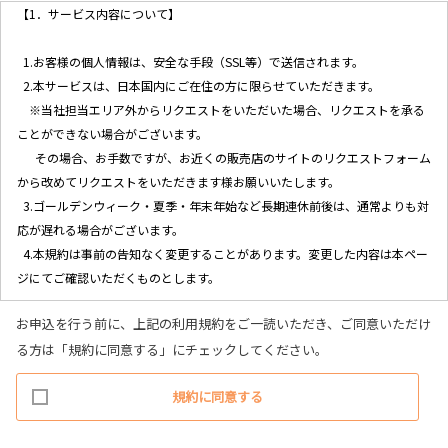
【1．サービス内容について】
1.お客様の個人情報は、安全な手段（SSL等）で送信されます。
2.本サービスは、日本国内にご在住の方に限らせていただきます。
※当社担当エリア外からリクエストをいただいた場合、リクエストを承る
ことができない場合がございます。
その場合、お手数ですが、お近くの販売店のサイトのリクエストフォーム
から改めてリクエストをいただきます様お願いいたします。
3.ゴールデンウィーク・夏季・年末年始など長期連休前後は、通常よりも対
応が遅れる場合がございます。
4.本規約は事前の告知なく変更することがあります。変更した内容は本ペー
ジにてご確認いただくものとします。
お申込を行う前に、上記の利用規約をご一読いただき、ご同意いただけ
【2．個人情報の取り扱いについて】
る方は「規約に同意する」にチェックしてください。
1.当社ホームページ上に掲示する「プライバシー・ポリシー」に基づき、
規約に同意する
適切に取り扱うものとします。
2.当社が取得したお客様の個人情報は、以下の目的で利用させていただき
ます。