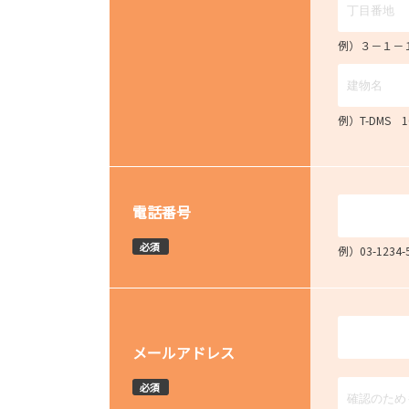
例）３－１－
例）T-DMS 
電話番号
必須
例）03-12
メールアドレス
必須