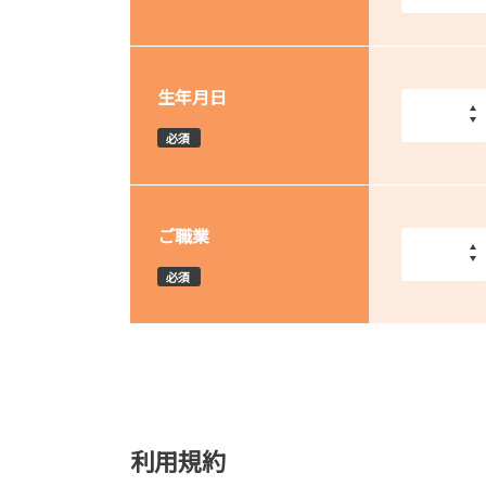
生年月日
必須
ご職業
必須
利用規約