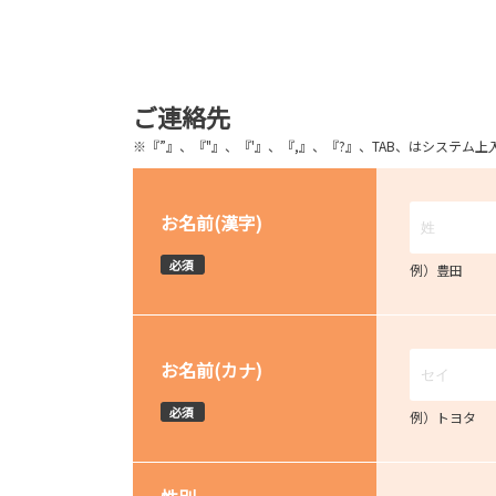
ご連絡先
※『”』、『"』、『'』、『,』、『?』、TAB、はシステ
お名前(漢字)
必須
例）豊田
お名前(カナ)
必須
例）トヨタ