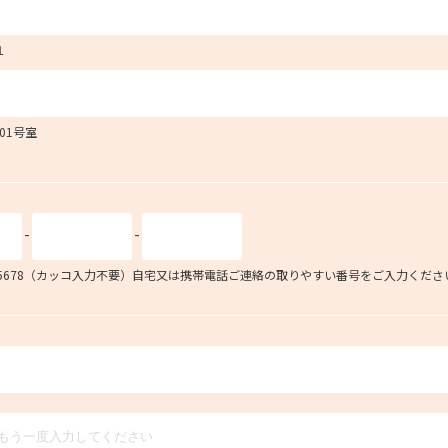
１
101号室
-
-
34-5678（カッコ入力不要）自宅又は携帯電話ご連絡の取りやすい番号をご入力くださ