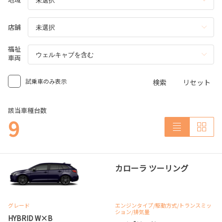
店舗
福祉
車両
試乗車のみ表示
検索
リセット
該当車種台数
9
カローラ ツーリング
グレード
エンジンタイプ
/駆動方式/
トランスミッ
ション
/排気量
HYBRID W×B