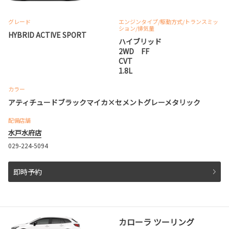
グレード
エンジンタイプ
/駆動方式/
トランスミッ
ション
/排気量
HYBRID ACTIVE SPORT
ハイブリッド
2WD FF
CVT
1.8L
カラー
アティチュードブラックマイカ×セメントグレーメタリック
配備店舗
水戸水府店
029-224-5094
即時予約
カローラ ツーリング