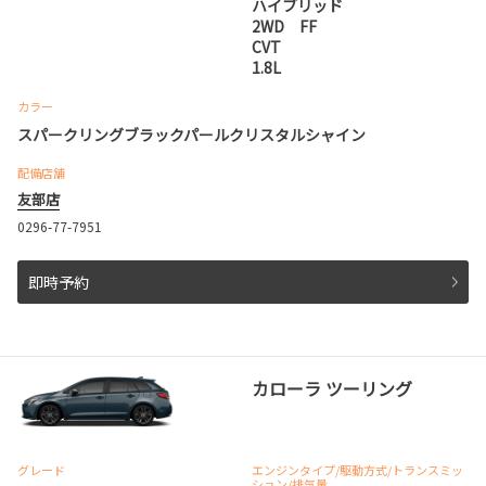
ハイブリッド
2WD FF
CVT
1.8L
カラー
スパークリングブラックパールクリスタルシャイン
配備店舗
友部店
0296-77-7951
即時予約
カローラ ツーリング
グレード
エンジンタイプ
/駆動方式/
トランスミッ
ション
/排気量