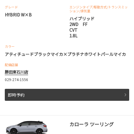
グレード
エンジンタイプ
/駆動方式/
トランスミッ
ション
/排気量
HYBRID W×B
ハイブリッド
2WD FF
CVT
1.8L
カラー
アティチュードブラックマイカ×プラチナホワイトパールマイカ
配備店舗
勝田東石川店
029-274-1556
即時予約
カローラ ツーリング