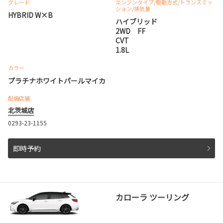
グレード
エンジンタイプ
/駆動方式/
トランスミッ
ション
/排気量
HYBRID W×B
ハイブリッド
2WD FF
CVT
1.8L
カラー
プラチナホワイトパールマイカ
配備店舗
北茨城店
0293-23-1155
即時予約
カローラ ツーリング