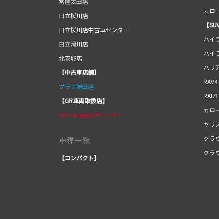
常陸太田店
カロ
日立桜川店
【SU
日立桜川店中古車センター
ハイ
日立滑川店
ハイ
北茨城店
ハリ
【中古車店舗】
RAV4
プラザ勝田店
RAIZ
【GR車両取扱店】
カロ
GR Garage水戸インター
ヤリ
クラ
車種一覧
クラ
【コンパクト】