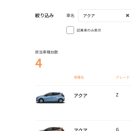
絞り込み
車名
アクア
試乗車のみ表示
該当車種台数
4
車種名
グレード
アクア
Z
アクア
G