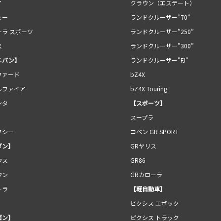
ア
クラウン（エステート）
ミー
ランドクルーザー”70”
ーラ スポーツ
ランドクルーザー”250”
ス
ランドクルーザー”300”
ニバン】
ランドクルーザー"FJ"
ファード
bZ4X
ルファイア
bZ4X Touring
ンタ
【スポーツ】
スープラ
クシー
コペン GR SPORT
ダン】
GRヤリス
ウス
GR86
ウン
GRカローラ
ーラ
【軽自動車】
ピクシス エポック
ゴン】
ピクシス トラック