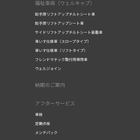
福祉車両（ウェルキャブ）
助手席リフトアップチルトシート車
助手席リフトアップシート車
サイドリフトアップチルトシート装着車
車いす仕様車（スロープタイプ）
車いす仕様車（リフトタイプ）
フレンドマチック取付用専用車
ウェルジョイン
納期のご案内
アフターサービス
車検
定期点検
メンテパック