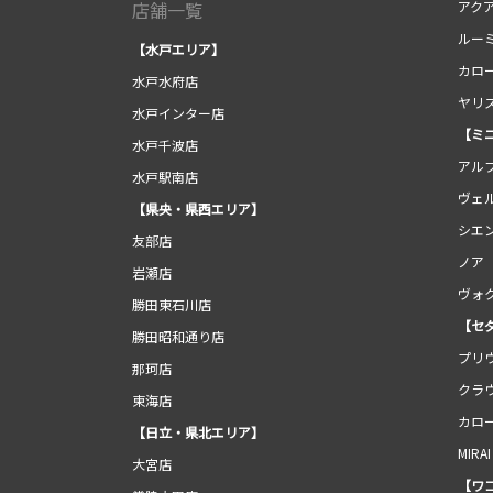
店舗一覧
アク
ルー
【水戸エリア】
カロ
水戸水府店
ヤリ
水戸インター店
【ミ
水戸千波店
アル
水戸駅南店
ヴェ
【県央・県西エリア】
シエ
友部店
ノア
岩瀬店
ヴォ
勝田東石川店
【セ
勝田昭和通り店
プリ
那珂店
クラ
東海店
カロ
【日立・県北エリア】
MIRAI
大宮店
【ワ