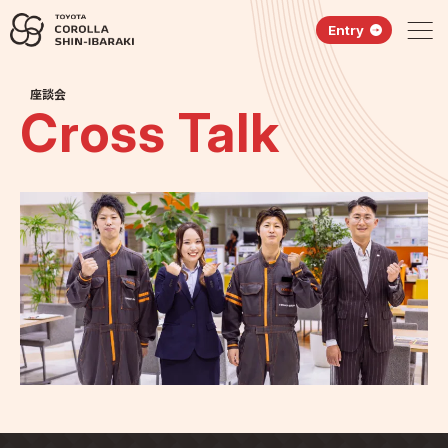
Entry
座談会
Cross Talk